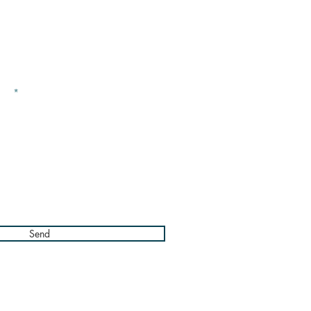
tenos
re*
Send