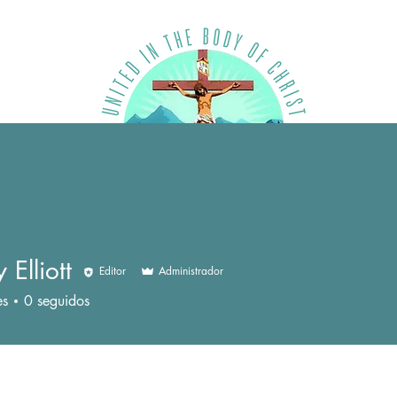
Elliott
Editor
Administrador
es
0
seguidos