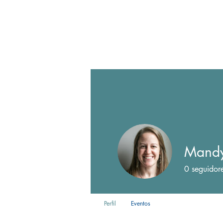
Mandy 
0
seguidor
Perfil
Eventos